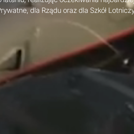
ywatne, dla Rządu oraz dla Szkół Lotnicz