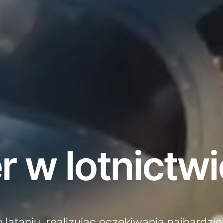
r w lotnictwi
lataniu, realizując oczekiwania najbardzie