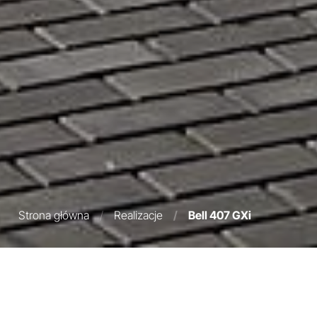
Strona główna
/
Realizacje
/
Bell 407 GXi
Kabina stworzona do
biznesowych podróży
Śmigłowiec Bell 407 GXi posiada najszerszą kabinę w swojej klasie i ponad