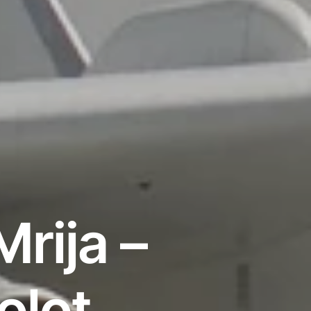
rija –
olot