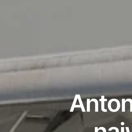
Anton
naj